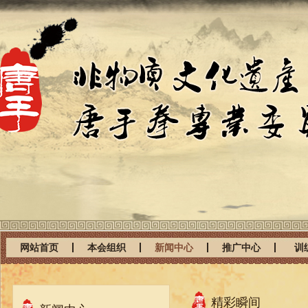
网站首页
本会组织
新闻中心
推广中心
训
精彩瞬间